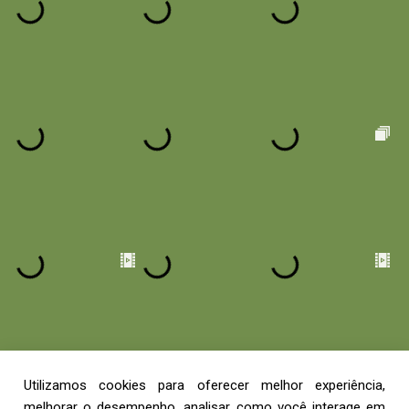
Utilizamos cookies para oferecer melhor experiência,
melhorar o desempenho, analisar como você interage em